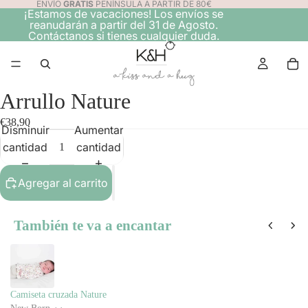
ENVÍO
GRATIS
PENÍNSULA A PARTIR DE 80€
¡Estamos de vacaciones! Los envíos se
reanudarán a partir del 31 de Agosto.
Contáctanos si tienes cualquier duda.
Arrullo Nature
€38,90
Disminuir
Aumentar
cantidad
cantidad
Agregar al carrito
También te va a encantar
Use the Previous and Next buttons to navigate through product recomme
Camiseta cruzada Nature