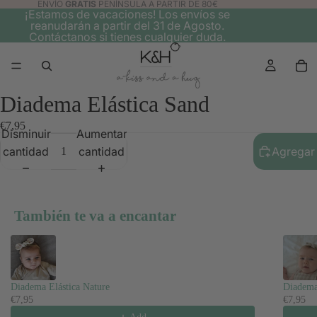
ENVÍO
GRATIS
PENÍNSULA A PARTIR DE 80€
¡Estamos de vacaciones! Los envíos se
reanudarán a partir del 31 de Agosto.
Contáctanos si tienes cualquier duda.
Diadema Elástica Sand
€7,95
Disminuir
Aumentar
cantidad
cantidad
Agregar 
También te va a encantar
Use the Previous and Next buttons to navigate through product recomme
Diadema Elástica Nature
Diadema
€7,95
€7,95