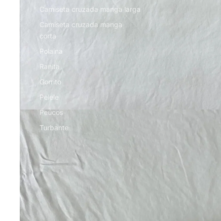
Camiseta cruzada manga larga
Camiseta cruzada manga
corta
Polaina
Ranita
Gorrito
Pelele
Peúcos
Turbante