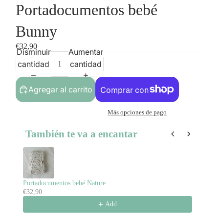
Portadocumentos bebé
Bunny
€32,90
Disminuir
Aumentar
cantidad
cantidad
Agregar al carrito
Más opciones de pago
También te va a encantar
Use the Previous and Next buttons to navigate through product re
Portadocumentos bebé Nature
Po
€32,90
€3
Add