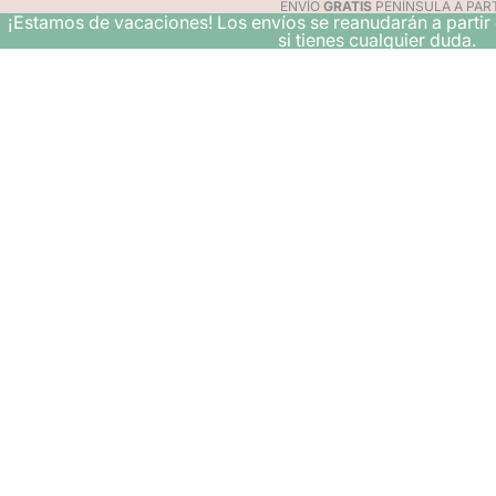
ENVÍO
GRATIS
PENÍNSULA A PART
¡Estamos de vacaciones! Los envíos se reanudarán a partir
si tienes cualquier duda.