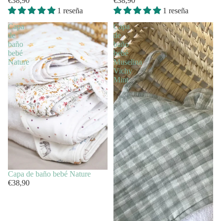
€38,90
€38,90
1 reseña
1 reseña
Capa
Capa
de
de
baño
baño
bebé
bebé
Nature
Muselina
Vichy
Mint
Capa de baño bebé Nature
€38,90